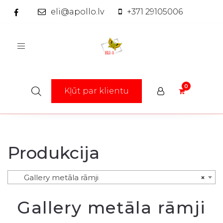
eli@apollo.lv
+371 29105006
Toggle
navigation
Kļūt par klientu
Produkcija
Gallery metāla rāmji
×
Gallery metāla rāmji