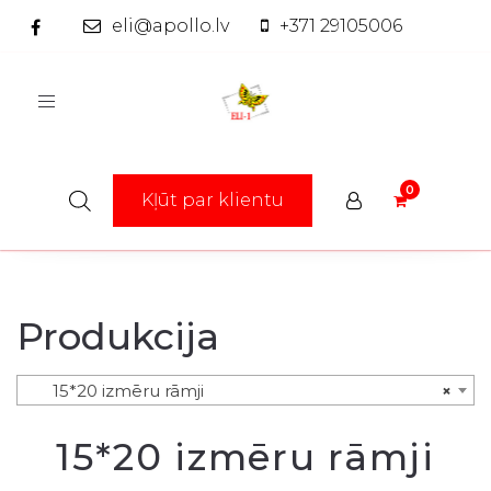
eli@apollo.lv
+371 29105006
Toggle
navigation
Kļūt par klientu
Produkcija
15*20 izmēru rāmji
×
15*20 izmēru rāmji