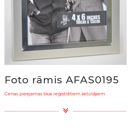
Foto rāmis AFAS0195
Cenas pieejamas tikai reģistrētiem lietotājiem