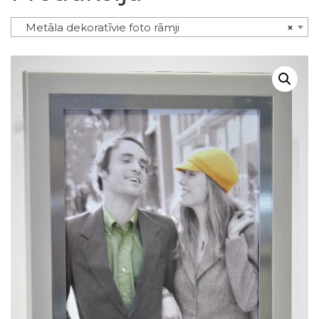
Metāla dekoratīvie foto rāmji
×