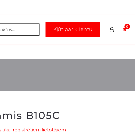
Kļūt par klientu
āmis B105C
tikai reģistrētiem lietotājiem