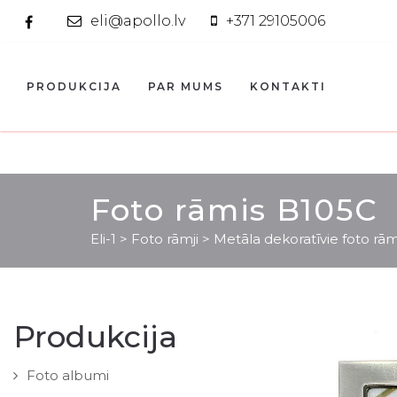
eli@apollo.lv
+371 29105006
PRODUKCIJA
PAR MUMS
KONTAKTI
Foto rāmis B105C
Eli-1
>
Foto rāmji
>
Metāla dekoratīvie foto rām
Produkcija
Foto albumi