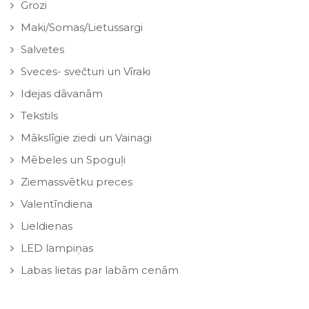
Grozi
Maki/Somas/Lietussargi
Salvetes
Sveces- svečturi un Vīraki
Idejas dāvanām
Tekstils
Mākslīgie ziedi un Vainagi
Mēbeles un Spoguļi
Ziemassvētku preces
Valentīndiena
Lieldienas
LED lampiņas
Labas lietas par labām cenām