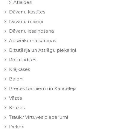
Atlaides!
Dāvanu kastītes
Dāvanu maisiņi
Dāvanu iesaiņošana
Apsveikuma kartiņas
Bižutērija un Atslēgu piekariņi
Rotu lādītes
Krājkases
Baloni
Preces bērniem un Kanceleja
Vāzes
Krūzes
Trauki/ Virtuves piederumi
Dekori