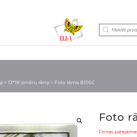
Products
search
ji
>
13*18 izmēru rāmji
>
Foto rāmis B105C
Foto r
Cenas pieejamas 