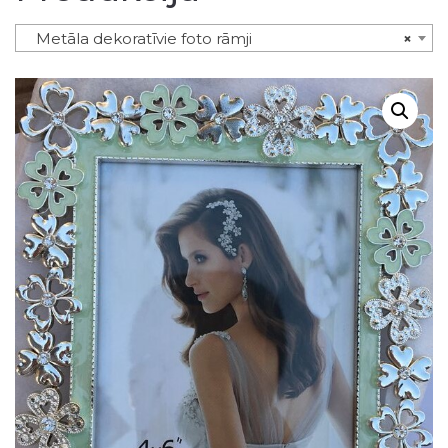
Metāla dekoratīvie foto rāmji
×