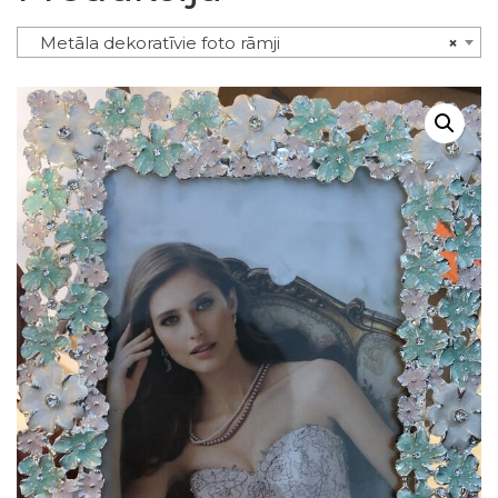
Metāla dekoratīvie foto rāmji
×