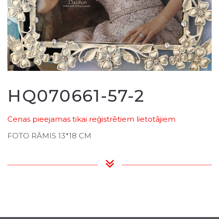
HQ070661-57-2
Cenas pieejamas tikai reģistrētiem lietotājiem
FOTO RĀMIS 13*18 CM