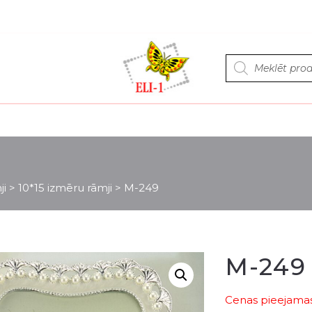
Products
search
ji
>
10*15 izmēru rāmji
>
M-249
M-249
Cenas pieejamas 