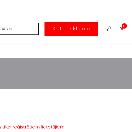
Kļūt par klientu
tikai reģistrētiem lietotājiem