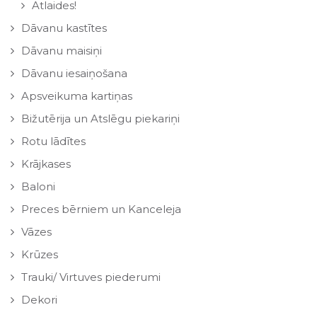
Atlaides!
Dāvanu kastītes
Dāvanu maisiņi
Dāvanu iesaiņošana
Apsveikuma kartiņas
Bižutērija un Atslēgu piekariņi
Rotu lādītes
Krājkases
Baloni
Preces bērniem un Kanceleja
Vāzes
Krūzes
Trauki/ Virtuves piederumi
Dekori