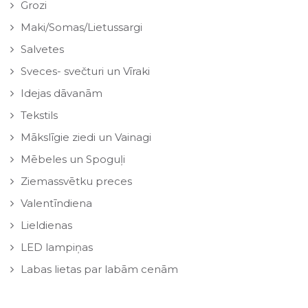
Grozi
Maki/Somas/Lietussargi
Salvetes
Sveces- svečturi un Vīraki
Idejas dāvanām
Tekstils
Mākslīgie ziedi un Vainagi
Mēbeles un Spoguļi
Ziemassvētku preces
Valentīndiena
Lieldienas
LED lampiņas
Labas lietas par labām cenām