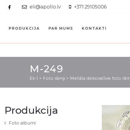
eli@apollo.lv
+371 29105006
PRODUKCIJA
PAR MUMS
KONTAKTI
M-249
Eli-1
>
Foto rāmji
>
Metāla dekoratīvie foto rām
Produkcija
Foto albumi