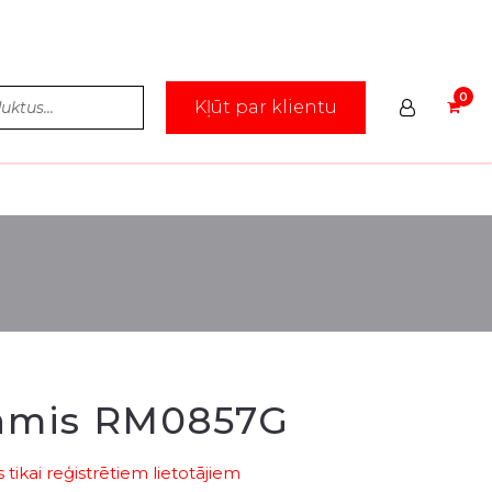
Kļūt par klientu
rāmis RM0857G
tikai reģistrētiem lietotājiem