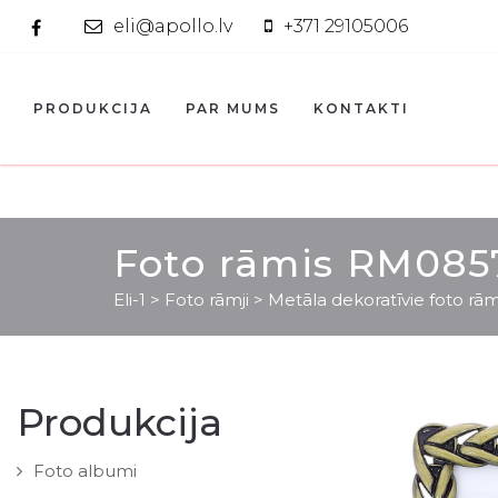
eli@apollo.lv
+371 29105006
PRODUKCIJA
PAR MUMS
KONTAKTI
Foto rāmis RM085
Eli-1
>
Foto rāmji
>
Metāla dekoratīvie foto rām
Produkcija
Foto albumi