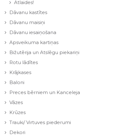
Atlaides!
Dāvanu kastītes
Dāvanu maisiņi
Dāvanu iesaiņošana
Apsveikuma kartiņas
Bižutērija un Atslēgu piekariņi
Rotu lādītes
Krājkases
Baloni
Preces bērniem un Kanceleja
Vāzes
Krūzes
Trauki/ Virtuves piederumi
Dekori