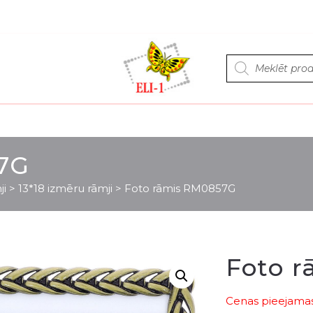
Products
search
7G
ji
>
13*18 izmēru rāmji
>
Foto rāmis RM0857G
Foto 
Cenas pieejamas 