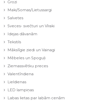
Grozi
Maki/Somas/Lietussargi
Salvetes
Sveces- svečturi un Vīraki
Idejas dāvanām
Tekstils
Mākslīgie ziedi un Vainagi
Mēbeles un Spoguļi
Ziemassvētku preces
Valentīndiena
Lieldienas
LED lampiņas
Labas lietas par labām cenām