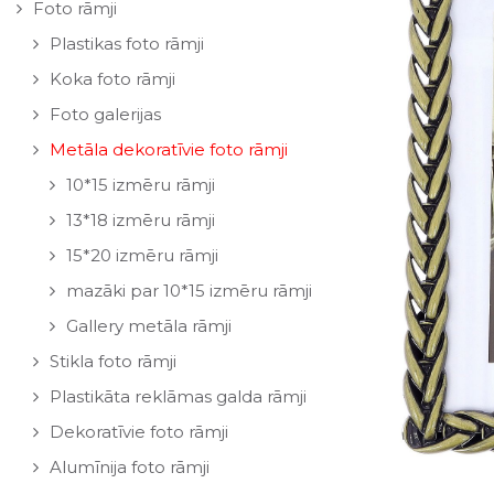
Foto rāmji
Plastikas foto rāmji
Koka foto rāmji
Foto galerijas
Metāla dekoratīvie foto rāmji
10*15 izmēru rāmji
13*18 izmēru rāmji
15*20 izmēru rāmji
mazāki par 10*15 izmēru rāmji
Gallery metāla rāmji
Stikla foto rāmji
Plastikāta reklāmas galda rāmji
Dekoratīvie foto rāmji
Alumīnija foto rāmji