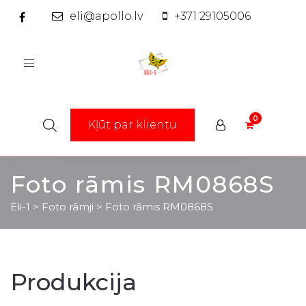
eli@apollo.lv
+371 29105006
Toggle
navigation
Kļūt par klientu
Foto rāmis RM0868S
Eli-1
>
Foto rāmji
>
Foto rāmis RM0868S
Produkcija