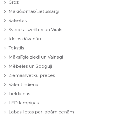
Grozi
Maki/Somas/Lietussargi
Salvetes
Sveces- svečturi un Vīraki
Idejas dāvanām
Tekstils
Mākslīgie ziedi un Vainagi
Mēbeles un Spoguļi
Ziemassvētku preces
Valentīndiena
Lieldienas
LED lampiņas
Labas lietas par labām cenām