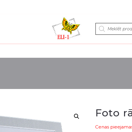
Products
search
Foto r
Cenas pieejamas 