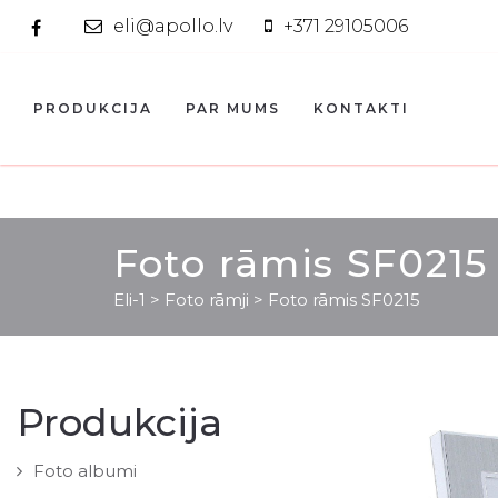
eli@apollo.lv
+371 29105006
PRODUKCIJA
PAR MUMS
KONTAKTI
Foto rāmis SF0215
Eli-1
>
Foto rāmji
>
Foto rāmis SF0215
Produkcija
Foto albumi