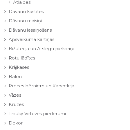
Atlaides!
Dāvanu kastītes
Dāvanu maisiņi
Dāvanu iesaiņošana
Apsveikuma kartiņas
Bižutērija un Atslēgu piekariņi
Rotu lādītes
Krājkases
Baloni
Preces bērniem un Kanceleja
Vāzes
Krūzes
Trauki/ Virtuves piederumi
Dekori