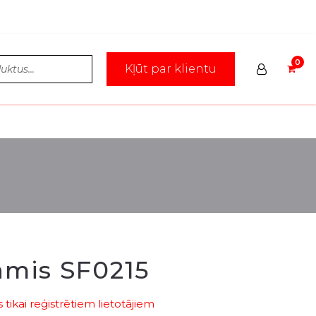
Kļūt par klientu
āmis SF0215
tikai reģistrētiem lietotājiem