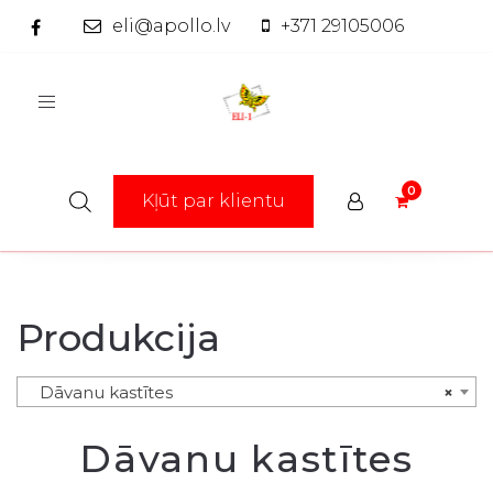
eli@apollo.lv
+371 29105006
Toggle
navigation
Kļūt par klientu
Produkcija
Dāvanu kastītes
×
Dāvanu kastītes