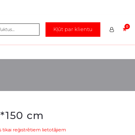
Kļūt par klientu
0*150 cm
tikai reģistrētiem lietotājiem