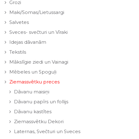
Grozi
Maki/Somas/Lietussargi
Salvetes
Sveces- svečturi un Vīraki
Idejas dāvanām
Tekstils
Mākslīgie ziedi un Vainagi
Mēbeles un Spoguļi
Ziemassvētku preces
Dāvanu maisiņi
Dāvanu papīrs un follijs
Dāvanu kastītes
Ziemassvētku Dekori
Laternas, Svečturi un Sveces