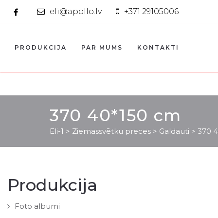
eli@apollo.lv
+371 29105006
PRODUKCIJA
PAR MUMS
KONTAKTI
370 40*150 cm
Eli-1
>
Ziemassvētku preces
>
Galdauti
>
370 
Produkcija
Foto albumi