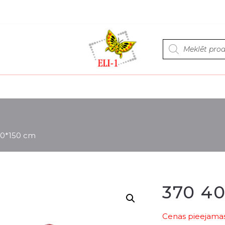
Products
search
40*150 cm
370 4
Cenas pieejamas 