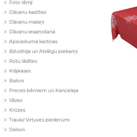
Foto rāmji
Dāvanu kastītes
Dāvanu maisiņi
Dāvanu iesaiņošana
Apsveikuma kartiņas
Bižutērija un Atslēgu piekariņi
Rotu lādītes
Krājkases
Baloni
Preces bērniem un Kanceleja
Vāzes
Krūzes
Trauki/ Virtuves piederumi
Dekori