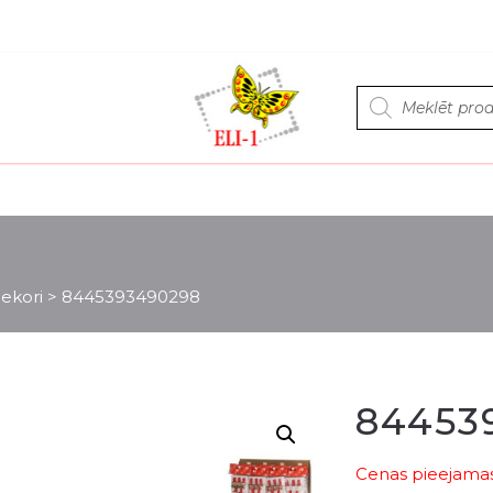
Products
search
ekori
>
8445393490298
84453
Cenas pieejamas 