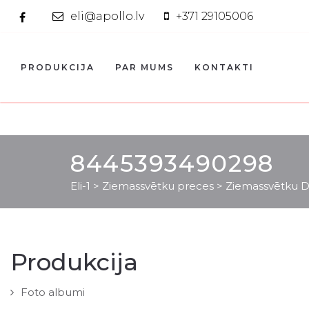
eli@apollo.lv
+371 29105006
PRODUKCIJA
PAR MUMS
KONTAKTI
8445393490298
Eli-1
>
Ziemassvētku preces
>
Ziemassvētku D
Produkcija
Foto albumi