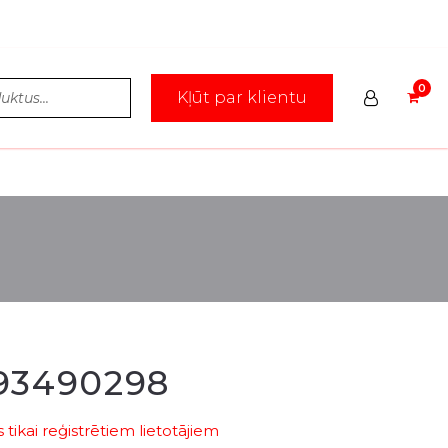
Kļūt par klientu
93490298
tikai reģistrētiem lietotājiem