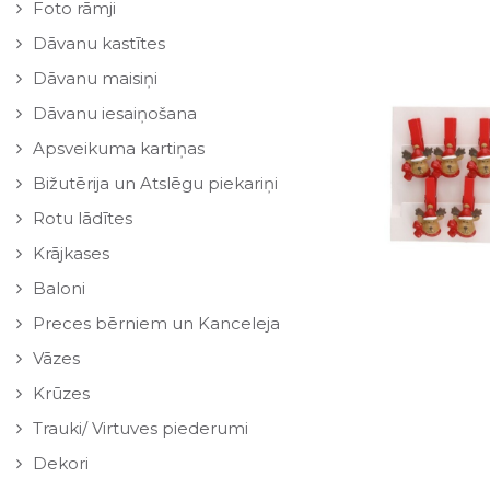
Foto rāmji
Dāvanu kastītes
Dāvanu maisiņi
Dāvanu iesaiņošana
Apsveikuma kartiņas
Bižutērija un Atslēgu piekariņi
Rotu lādītes
Krājkases
Baloni
Preces bērniem un Kanceleja
Vāzes
Krūzes
Trauki/ Virtuves piederumi
Dekori