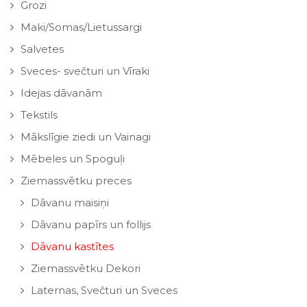
Grozi
Maki/Somas/Lietussargi
Salvetes
Sveces- svečturi un Vīraki
Idejas dāvanām
Tekstils
Mākslīgie ziedi un Vainagi
Mēbeles un Spoguļi
Ziemassvētku preces
Dāvanu maisiņi
Dāvanu papīrs un follijs
Dāvanu kastītes
Ziemassvētku Dekori
Laternas, Svečturi un Sveces