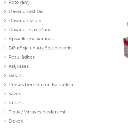
Foto rāmji
Dāvanu kastītes
Dāvanu maisiņi
Dāvanu iesaiņošana
Apsveikuma kartiņas
Bižutērija un Atslēgu piekariņi
Rotu lādītes
Krājkases
Baloni
Preces bērniem un Kanceleja
Vāzes
Krūzes
Trauki/ Virtuves piederumi
Dekori