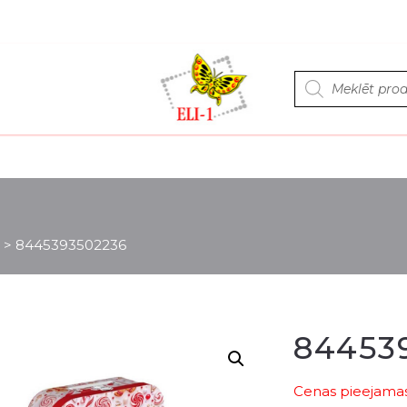
Products
search
>
8445393502236
84453
Cenas pieejamas 