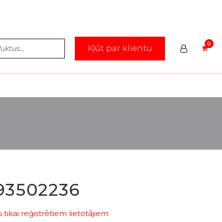
Kļūt par klientu
93502236
tikai reģistrētiem lietotājiem