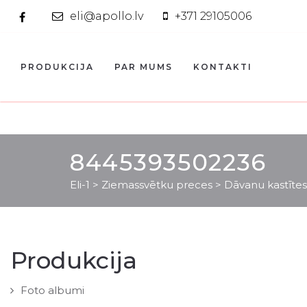
eli@apollo.lv
+371 29105006
PRODUKCIJA
PAR MUMS
KONTAKTI
8445393502236
Eli-1
>
Ziemassvētku preces
>
Dāvanu kastītes
Produkcija
Foto albumi