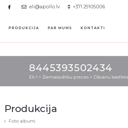
eli@apollo.lv
+371 29105006
PRODUKCIJA
PAR MUMS
KONTAKTI
8445393502434
Eli-1
>
Ziemassvētku preces
>
Dāvanu kastītes
Produkcija
Foto albumi