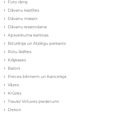
Foto rāmji
Dāvanu kastītes
Dāvanu maisiņi
Dāvanu iesaiņošana
Apsveikuma kartiņas
Bižutērija un Atslēgu piekariņi
Rotu lādītes
Krājkases
Baloni
Preces bērniem un Kanceleja
Vāzes
Krūzes
Trauki/ Virtuves piederumi
Dekori