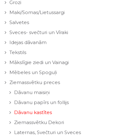
Grozi
Maki/Somas/Lietussargi
Salvetes
Sveces- svečturi un Vīraki
Idejas dāvanām
Tekstils
Mākslīgie ziedi un Vainagi
Mēbeles un Spoguļi
Ziemassvētku preces
Dāvanu maisiņi
Dāvanu papīrs un follijs
Dāvanu kastītes
Ziemassvētku Dekori
Laternas, Svečturi un Sveces