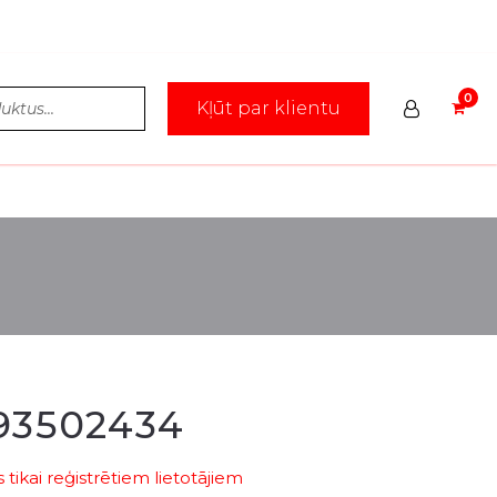
Kļūt par klientu
93502434
tikai reģistrētiem lietotājiem