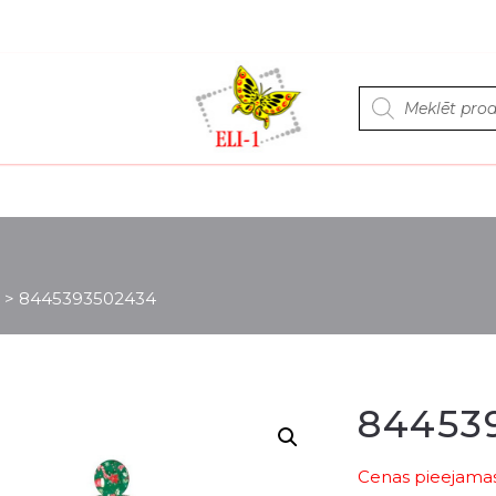
Products
search
>
8445393502434
84453
Cenas pieejamas 