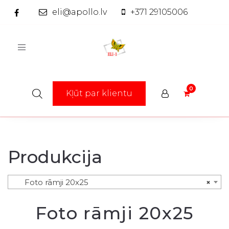
eli@apollo.lv
+371 29105006
Toggle
navigation
Kļūt par klientu
Produkcija
Foto rāmji 20x25
×
Foto rāmji 20x25