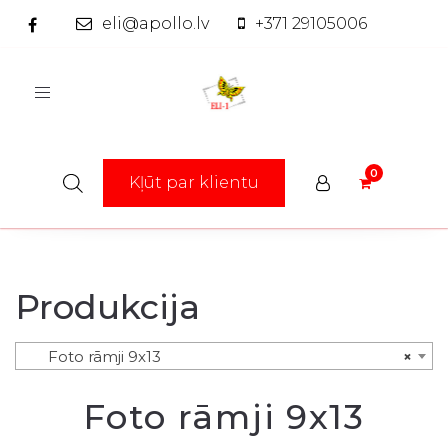
eli@apollo.lv
+371 29105006
Toggle
navigation
Kļūt par klientu
Produkcija
Foto rāmji 9x13
×
Foto rāmji 9x13