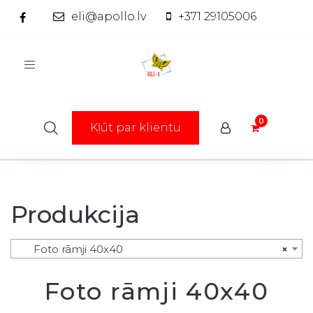
eli@apollo.lv
+371 29105006
Toggle
navigation
Kļūt par klientu
Produkcija
Foto rāmji 40x40
×
Foto rāmji 40x40