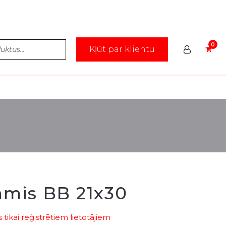
Kļūt par klientu
āmis BB 21x30
tikai reģistrētiem lietotājiem