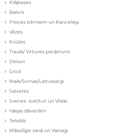
Krājkases
Baloni
Preces bērniem un Kanceleja
Vāzes
Krūzes
Trauki/ Virtuves piederumi
Dekori
Grozi
Maki/Somas/Lietussargi
Salvetes
Sveces- svečturi un Vīraki
Idejas dāvanām
Tekstils
Mākslīgie ziedi un Vainagi