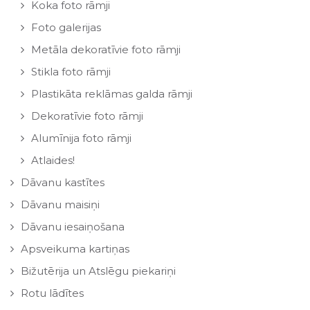
Koka foto rāmji
Foto galerijas
Metāla dekoratīvie foto rāmji
Stikla foto rāmji
Plastikāta reklāmas galda rāmji
Dekoratīvie foto rāmji
Alumīnija foto rāmji
Atlaides!
Dāvanu kastītes
Dāvanu maisiņi
Dāvanu iesaiņošana
Apsveikuma kartiņas
Bižutērija un Atslēgu piekariņi
Rotu lādītes