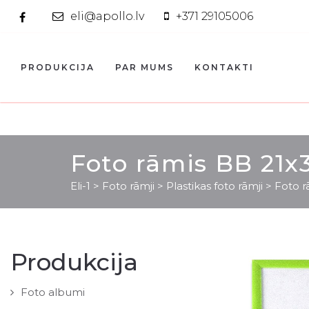
eli@apollo.lv
+371 29105006
PRODUKCIJA
PAR MUMS
KONTAKTI
Foto rāmis BB 21x
Eli-1
>
Foto rāmji
>
Plastikas foto rāmji
>
Foto r
Produkcija
Foto albumi