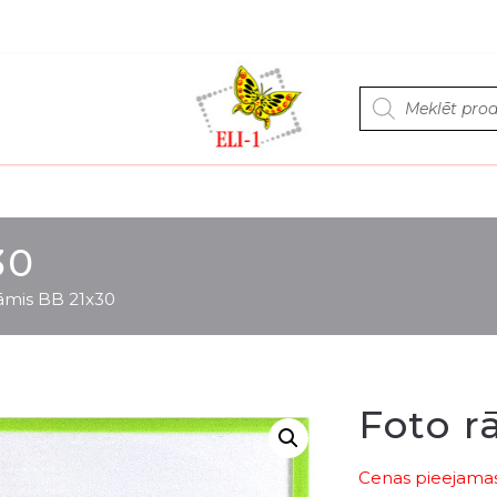
Products
search
30
āmis BB 21x30
Foto r
Cenas pieejamas 