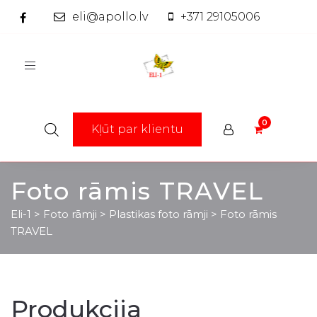
eli@apollo.lv
+371 29105006
Toggle
navigation
Kļūt par klientu
Foto rāmis TRAVEL
Eli-1
>
Foto rāmji
>
Plastikas foto rāmji
>
Foto rāmis
TRAVEL
Produkcija