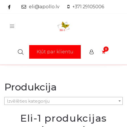
eli@apollo.lv
+371 29105006
Toggle
navigation
Kļūt par klientu
Produkcija
Izvēlēties kategoriju
Eli-1 produkcijas