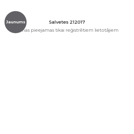
Salvetes 212017
Jaunums
Cenas pieejamas tikai reģistrētiem lietotājiem
Salvetes 212020
Jaunums
Cenas pieejamas tikai reģistrētiem lietotājiem
Salvetes 212104
Jaunums
Cenas pieejamas tikai reģistrētiem lietotājiem
Salvetes 240002
Jaunums
Cenas pieejamas tikai reģistrētiem lietotājiem